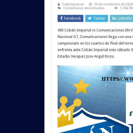
Futbolquetzal
30 de noviembre de 2024
en
Comentarios desactivados
1,166 VE
VER
Cobán
Facebook
Twitter
LinkedIn
Imperial
vs
Comunicaciones
VER Cobán Imperial vs Comunicaciones EN V
EN
VIVO
Nacional GT, Comunicaciones llega con una vi
GRATIS
Cuartos
campeonato en los cuartos de final del torn
de
enfrenta ante Cobán Imperial este sábado 3
Final
VUELTA
Estadio Verapaz Jose Angel Rossi.
Apertura
2024
Liga
Nacional
GT