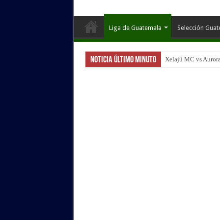
Liga de Guatemala
Selección Gua
Noticia Último Minuto
Xelajú MC vs Aurora
Marquense vs Munici