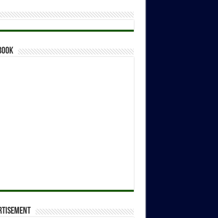
book
rtisement