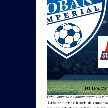
Cobán Imperial vs Comunicaciones En Vivo 
El visitante domina el historial del campeona