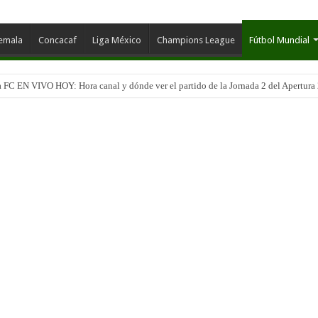
temala
Concacaf
Liga México
Champions League
Fútbol Mundial
 FC EN VIVO HOY: Hora canal y dónde ver el partido de la Jornada 2 del Apertura
pal EN VIVO HOY: el campeón visita una de las canchas más difíciles del Apertur