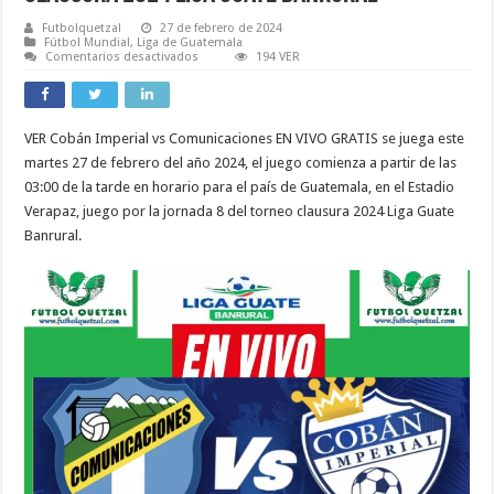
Futbolquetzal
27 de febrero de 2024
Fútbol Mundial
,
Liga de Guatemala
en
Comentarios desactivados
194 VER
VER
Coban
Imperial
vs
Comunicaciones
VER Cobán Imperial vs Comunicaciones EN VIVO GRATIS se juega este
EN
VIVO
martes 27 de febrero del año 2024, el juego comienza a partir de las
ONLINE
TV
03:00 de la tarde en horario para el país de Guatemala, en el Estadio
Jornada
Verapaz, juego por la jornada 8 del torneo clausura 2024 Liga Guate
8
del
Banrural.
Torneo
Clausura
2024
Liga
Guate
Banrural