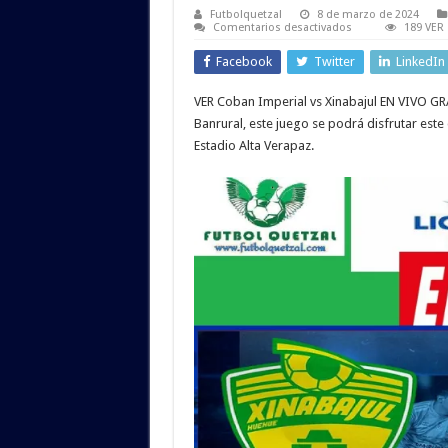
Futbolquetzal
8 de marzo de 2024
en
Comentarios desactivados
189 VER
VER
Coban
Facebook
Twitter
LinkedIn
Imperial
vs
Xinabajul
VER Coban Imperial vs Xinabajul EN VIVO GR
EN
VIVO
Banrural, este juego se podrá disfrutar est
ONLINE
TV
Estadio Alta Verapaz.
Jornada
10
del
Torneo
Clausura
2024
Liga
Guate
Banrural