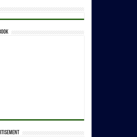
book
rtisement