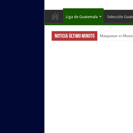
Liga de Guatemala
Selección Gua
Noticia Último Minuto
Marquense vs Munici
Guastatoya vs Malac