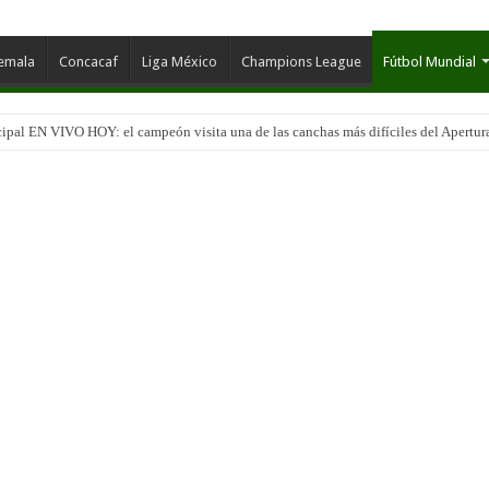
temala
Concacaf
Liga México
Champions League
Fútbol Mundial
pal EN VIVO HOY: el campeón visita una de las canchas más difíciles del Apertur
ateco EN VIVO: duelo de candidatos que promete emociones en la Jornada 2 del A