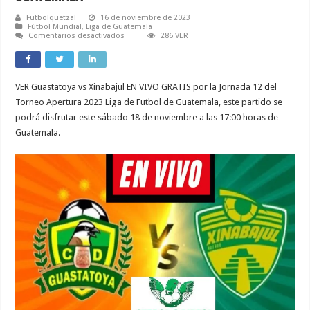
Futbolquetzal
16 de noviembre de 2023
Fútbol Mundial
,
Liga de Guatemala
en
Comentarios desactivados
286 VER
VER
Guastatoya
vs
Xinabajul
EN
VER Guastatoya vs Xinabajul EN VIVO GRATIS por la Jornada 12 del
VIVO
Jornada
Torneo Apertura 2023 Liga de Futbol de Guatemala, este partido se
12
Apertura
podrá disfrutar este sábado 18 de noviembre a las 17:00 horas de
2023
Guatemala.
Liga
de
Futbol
de
Guatemala