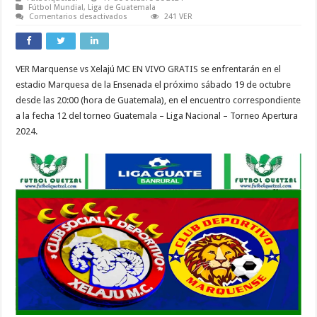
Fútbol Mundial
,
Liga de Guatemala
en
Comentarios desactivados
241 VER
VER
Marquense
vs
Xelajú
MC
VER Marquense vs Xelajú MC EN VIVO GRATIS se enfrentarán en el
EN
VIVO
estadio Marquesa de la Ensenada el próximo sábado 19 de octubre
GRATIS
ONLINE
desde las 20:00 (hora de Guatemala), en el encuentro correspondiente
TV
a la fecha 12 del torneo Guatemala – Liga Nacional – Torneo Apertura
Apertura
2024
2024.
Liga
Nacional
GT