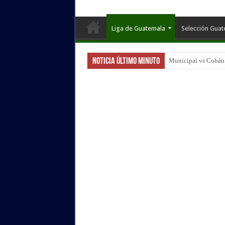
Liga de Guatemala
Selección Gua
Noticia Último Minuto
San Pedro vs Suchite