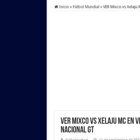
Inicio
»
Fútbol Mundial
»
VER Mixco vs Xelaju
VER Mixco vs Xelaju MC EN V
Nacional GT
Futbolquetzal
11 de septiembre de 202