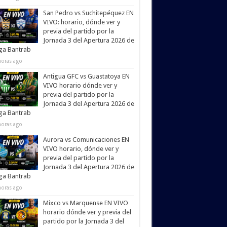
San Pedro vs Suchitepéquez EN
VIVO: horario, dónde ver y
previa del partido por la
Jornada 3 del Apertura 2026 de
iga Bantrab
horas ago
Antigua GFC vs Guastatoya EN
VIVO horario dónde ver y
previa del partido por la
Jornada 3 del Apertura 2026 de
iga Bantrab
horas ago
Aurora vs Comunicaciones EN
VIVO horario, dónde ver y
previa del partido por la
Jornada 3 del Apertura 2026 de
iga Bantrab
horas ago
Mixco vs Marquense EN VIVO
horario dónde ver y previa del
partido por la Jornada 3 del