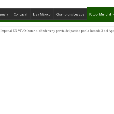
temala
Concacaf
Liga México
Champions League
Fútbol Mundial
péquez EN VIVO: horario, dónde ver y previa del partido por la Jornada 3 del Aper