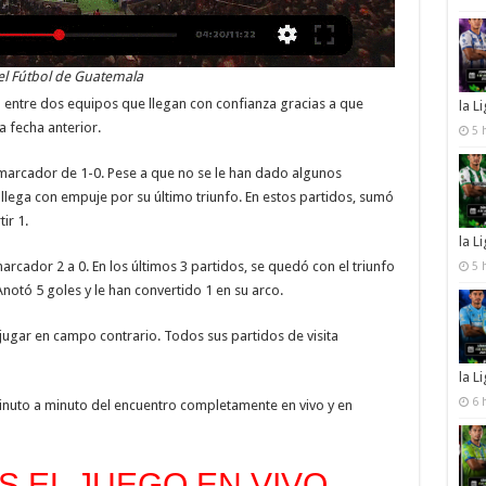
el Fútbol de Guatemala
 entre dos equipos que llegan con confianza gracias a que
la L
a fecha anterior.
5 
marcador de 1-0. Pese a que no se le han dado algunos
llega con empuje por su último triunfo. En estos partidos, sumó
ir 1.
la L
arcador 2 a 0. En los últimos 3 partidos, se quedó con el triunfo
5 
notó 5 goles y le han convertido 1 en su arco.
jugar en campo contrario. Todos sus partidos de visita
la L
6 
inuto a minuto del encuentro completamente en vivo y en
 EL JUEGO EN VIVO