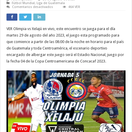
Fútbol Mundial
,
Liga de Guatemala
en
Comentarios desactivados
464 VER
VER
Olimpia
vs
Xelajú
EN
VER Olimpia vs Xelajú en vivo, este encuentro se juega para el día
VIVO
ONLINE
martes 29 de agosto del año 2023, el juego esta programado para
LIVE
Copa
que comience a partir de las 08:00 de la noche en horario para el país
Centroamericana
de Guatemala y toda Centroamérica, el escenario deportivo
de
Concacaf
encargado de albergar este juego será el Estadio Nacional, juego por
2023
la fecha 04 de la Copa Centroamericana de Concacaf 2023.