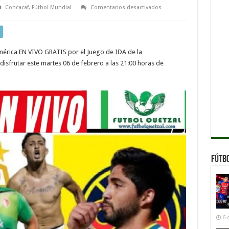
en
Concacaf
,
Fútbol Mundial
Comentarios desactivados
VER
Real
Estelí
vs.
América
EN
 América EN VIVO GRATIS por el Juego de IDA de la
VIVO
ONLINE
sfrutar este martes 06 de febrero a las 21:00 horas de
TV
STREAMING
Juego
de
IDA
Concachampions
2024
Fútb
6 