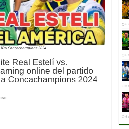
6 
de IDA Concachampions 2024
6 
te Real Estelí vs.
aming online del partido
e la Concachampions 2024
6 
emium
6 