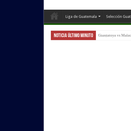
Liga de Guatemala
Selección Gua
Noticia Último Minuto
Guastatoya vs Malac