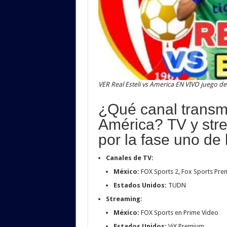
VER Real Esteli vs America EN VIVO juego 
¿Qué canal transmi
América? TV y stre
por la fase uno d
Canales de TV:
México:
FOX Sports 2, Fox Sports Pr
Estados Unidos:
TUDN
Streaming:
México:
FOX Sports en Prime Video
Estados Unidos:
ViX Premium