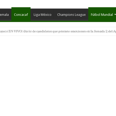
temala
Concacaf
Liga México
Champions League
Fútbol Mundial
ateco EN VIVO: duelo de candidatos que promete emociones en la Jornada 2 del A