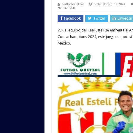
Futbolquetzal
5 de febrero de 2024
161 VER
Facebook
Twitter
LinkedIn
VER al equipo del Real Estelí se enfrenta al
Concachampions 2024, este juego se podrá di
México.