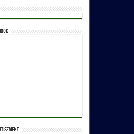
book
rtisement