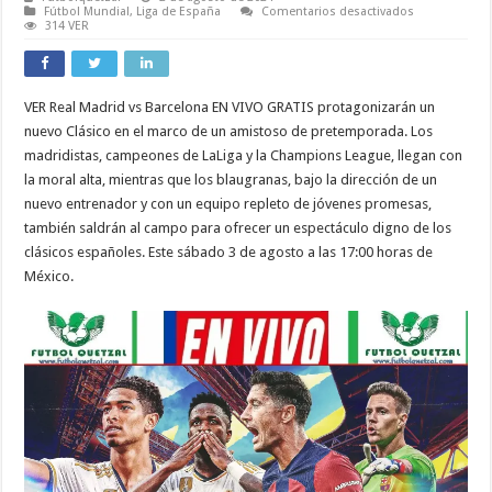
en
Fútbol Mundial
,
Liga de España
Comentarios desactivados
VER
314 VER
Real
Madrid
vs
Barcelona
EN
VER Real Madrid vs Barcelona EN VIVO GRATIS protagonizarán un
VIVO
GRATIS
nuevo Clásico en el marco de un amistoso de pretemporada. Los
Clásico
español
madridistas, campeones de LaLiga y la Champions League, llegan con
amistoso
la moral alta, mientras que los blaugranas, bajo la dirección de un
en
USA
nuevo entrenador y con un equipo repleto de jóvenes promesas,
también saldrán al campo para ofrecer un espectáculo digno de los
clásicos españoles. Este sábado 3 de agosto a las 17:00 horas de
México.