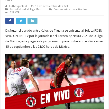
Futbolquetzal
13 de septiembre de 2023
en
Fútbol Mundial
,
Liga México
Comentarios desactivados
VER
229 VER
Tijuana
vs
Toluca
EN
VIVO
Disfrutar el partido entre Xolos de Tijuana se enfrenta al Toluca FC EN
ONLINE
TV
VIVO ONLINE TV por la Jornada 8 del Torneo Apertura 2023 de la Liga
Minuto
a
de México, este juego esta programado para disfrutarlo el día viernes
minuto
15 de septiembre a las 21:00 horas de México.
de
la
Jornada
8
de
la
Liga
MX