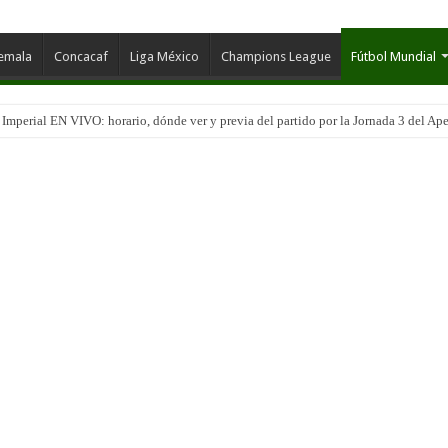
temala
Concacaf
Liga México
Champions League
Fútbol Mundial
mperial EN VIVO: horario, dónde ver y previa del partido por la Jornada 3 del Ape