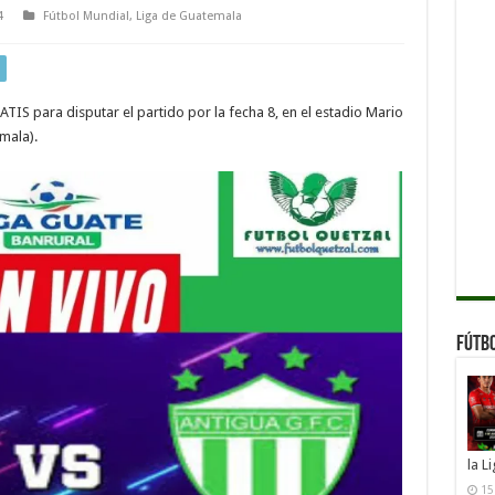
4
Fútbol Mundial
,
Liga de Guatemala
TIS para disputar el partido por la fecha 8, en el estadio Mario
mala).
Fútb
la L
15