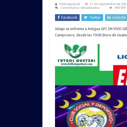
Futbolquetzal
21 de septiembre de 202
en
Comentarios desactivados
494 VER
VER
Xelajú
Facebook
Twitter
LinkedIn
MC
vs
Antigua
Xelajú se enfrenta a Antigua GFC EN VIVO GRA
GFC
EN
Camposeco, desde las 19:00 (hora de Guate
VIVO
GRATIS
ONLINE
TV
Apertura
2024
Liga
Nacional
GT