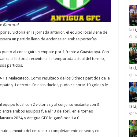
e Banrural
la L
por su victoria en la jornada anterior, el equipo local viene de
16
 espera un partido lleno de acciones en ambas porterías.
olo punto al conseguir un empate por 1 frente a Guastatoya. Con 1
vanza el historial reciente en la temporada actual del torneo,
sos partidos.
la L
16
3-1 a Malacateco. Como resultado de los últimos partidos de la
mpate y 1 derrota. En esos duelos, pudo celebrar 10 goles y le
 equipo local con 2 victorias y al conjunto visitante con 3
la L
o entre ambos equipos fue el 13 de abril, en el torneo
16
ausura 2024, y Antigua GFC lo ganó por 1 a 0.
inuto a minuto del encuentro completamente en vivo y en