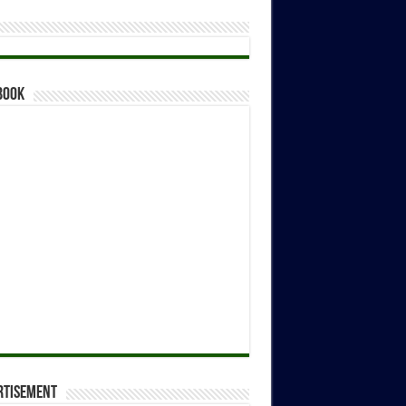
book
rtisement