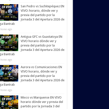
San Pedro vs Suchitepéquez EN
VIVO: horario, dónde ver y
previa del partido por la
Jornada 3 del Apertura 2026 de
iga Bantrab
 horas ago
Antigua GFC vs Guastatoya EN
VIVO horario dónde ver y
previa del partido por la
Jornada 3 del Apertura 2026 de
iga Bantrab
 horas ago
Aurora vs Comunicaciones EN
VIVO horario, dónde ver y
previa del partido por la
Jornada 3 del Apertura 2026 de
iga Bantrab
 horas ago
Mixco vs Marquense EN VIVO
horario dónde ver y previa del
partido por la Jornada 3 del