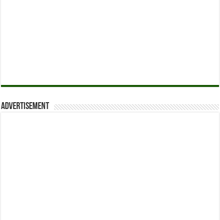
Advertisement