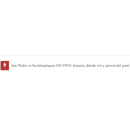
San Pedro vs Suchitepéquez EN VIVO: horario, dónde ver y previa del parti
Antigua GFC vs Guastatoya EN VIVO horario dónde ver y previa del partido 