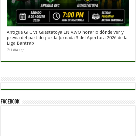
Antigua GFC vs Guastatoya EN VIVO horario dónde ver y
previa del partido por la Jornada 3 del Apertura 2026 de la
Liga Bantrab
1 día ago
Facebook