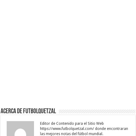
Acerca de Futbolquetzal
Editor de Contenido para el Sitio Web
https://www.futbolquetzal.com/ donde encontraran
las mejores notas del fútbol mundial.