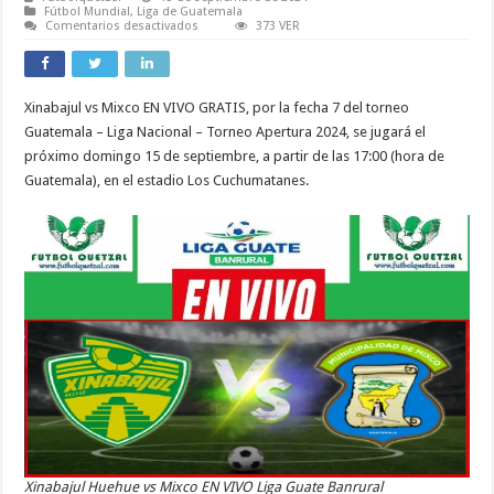
Fútbol Mundial
,
Liga de Guatemala
en
Comentarios desactivados
373 VER
VER
Xinabajul
vs
Mixco
EN
Xinabajul vs Mixco EN VIVO GRATIS, por la fecha 7 del torneo
VIVO
GRATIS
Guatemala – Liga Nacional – Torneo Apertura 2024, se jugará el
ONLINE
TV
próximo domingo 15 de septiembre, a partir de las 17:00 (hora de
Apertura
Guatemala), en el estadio Los Cuchumatanes.
2024
Liga
Nacional
GT
Xinabajul Huehue vs Mixco EN VIVO Liga Guate Banrural