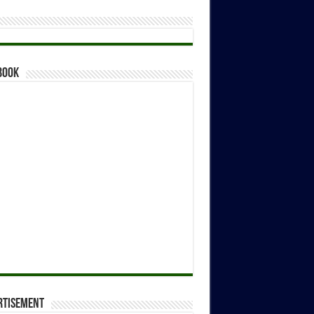
book
rtisement