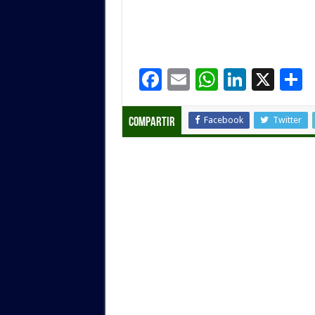
F
E
W
Li
X
ac
m
h
n
e
ai
at
k
Facebook
Twitter
Compartir
b
l
sA
e
o
p
dI
a
o
p
n
t
k
r