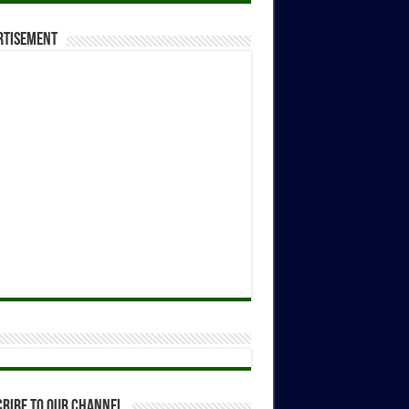
rtisement
ribe to our Channel