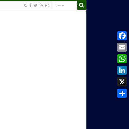
Faceb
Email
Whats
Linked
X
Compar