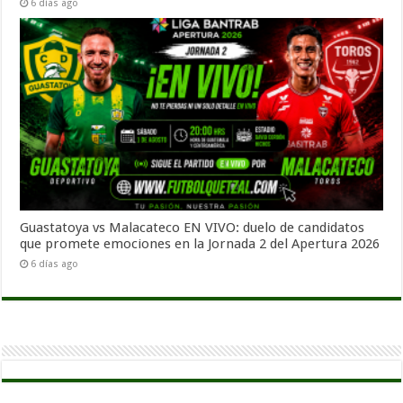
6 días ago
Guastatoya vs Malacateco EN VIVO: duelo de candidatos
que promete emociones en la Jornada 2 del Apertura 2026
6 días ago