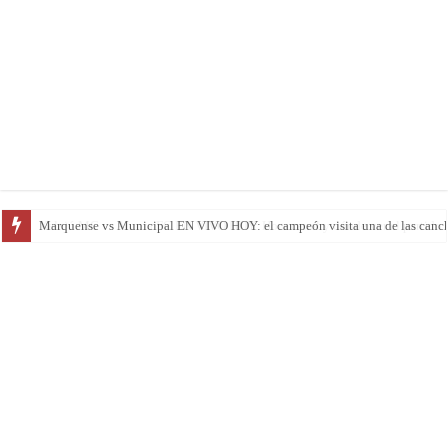
Marquense vs Municipal EN VIVO HOY: el campeón visita una de las cancha