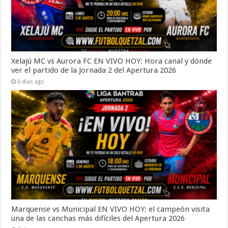
Xelajú MC vs Aurora FC EN VIVO HOY: Hora canal y dónde
ver el partido de la Jornada 2 del Apertura 2026
6 días ago
Marquense vs Municipal EN VIVO HOY: el campeón visita
una de las canchas más difíciles del Apertura 2026