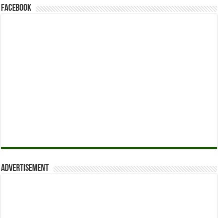
Facebook
Advertisement