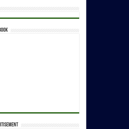
book
rtisement