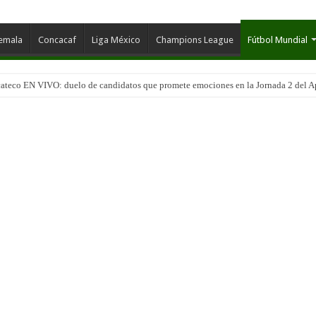
temala
Concacaf
Liga México
Champions League
Fútbol Mundial
ateco EN VIVO: duelo de candidatos que promete emociones en la Jornada 2 del A