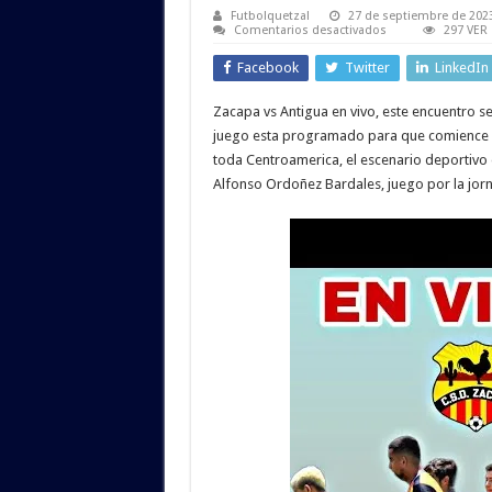
Futbolquetzal
27 de septiembre de 202
en
Comentarios desactivados
297 VER
VER
Zacapa
Facebook
Twitter
LinkedIn
vs
Antigua
GFC
Zacapa vs Antigua en vivo, este encuentro s
EN
VIVO
juego esta programado para que comience a 
ONLINE
TV
toda Centroamerica, el escenario deportivo 
EN
Alfonso Ordoñez Bardales, juego por la jorn
DIRECTO
Liga
Guate
Banrural
Apertura
2023