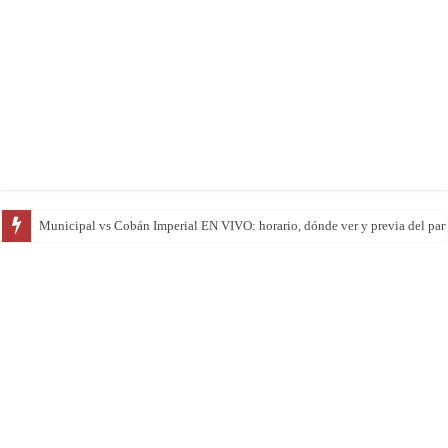
Municipal vs Cobán Imperial EN VIVO: horario, dónde ver y previa del part
San Pedro vs Suchitepéquez EN VIVO: horario, dónde ver y previa del parti