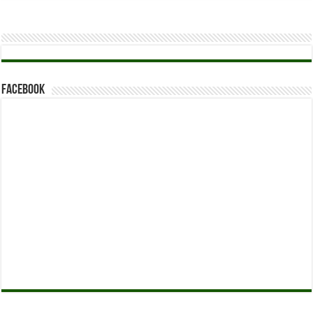
Facebook