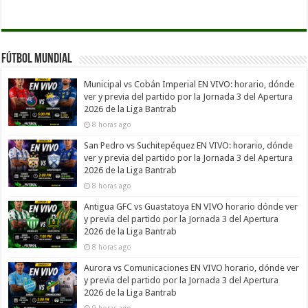
Fútbol Mundial
Municipal vs Cobán Imperial EN VIVO: horario, dónde
ver y previa del partido por la Jornada 3 del Apertura
2026 de la Liga Bantrab
8 horas ago
San Pedro vs Suchitepéquez EN VIVO: horario, dónde
ver y previa del partido por la Jornada 3 del Apertura
2026 de la Liga Bantrab
8 horas ago
Antigua GFC vs Guastatoya EN VIVO horario dónde ver
y previa del partido por la Jornada 3 del Apertura
2026 de la Liga Bantrab
8 horas ago
Aurora vs Comunicaciones EN VIVO horario, dónde ver
y previa del partido por la Jornada 3 del Apertura
2026 de la Liga Bantrab