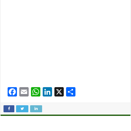
F
E
W
Li
X
C
ac
m
h
n
o
e
ai
at
k
m
b
l
sA
e
p
o
p
dI
ar