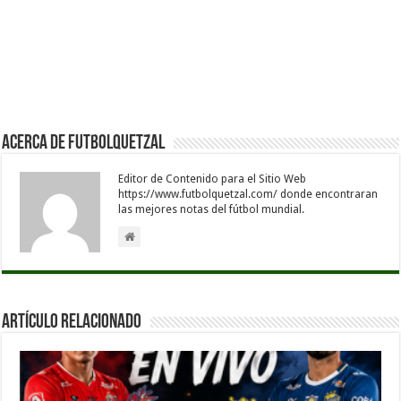
Acerca de Futbolquetzal
Editor de Contenido para el Sitio Web
https://www.futbolquetzal.com/ donde encontraran
las mejores notas del fútbol mundial.
Artículo Relacionado