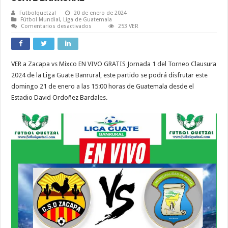
Futbolquetzal
20 de enero de 2024
Fútbol Mundial
,
Liga de Guatemala
en
Comentarios desactivados
253 VER
VER
Zacapa
vs
Mixco
EN
VER a Zacapa vs Mixco EN VIVO GRATIS Jornada 1 del Torneo Clausura
VIVO
ONLINE
2024 de la Liga Guate Banrural, este partido se podrá disfrutar este
TV
Jornada
domingo 21 de enero a las 15:00 horas de Guatemala desde el
1
Estadio David Ordoñez Bardales.
del
Torneo
Clausura
2024
Liga
Guate
Banrural