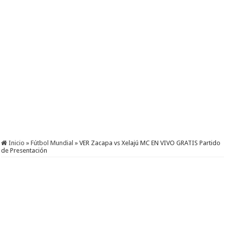
Inicio
»
Fútbol Mundial
»
VER Zacapa vs Xelajú MC EN VIVO GRATIS Partido
de Presentación