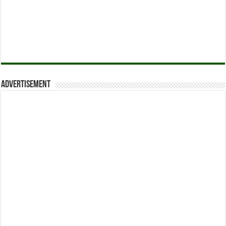
Advertisement