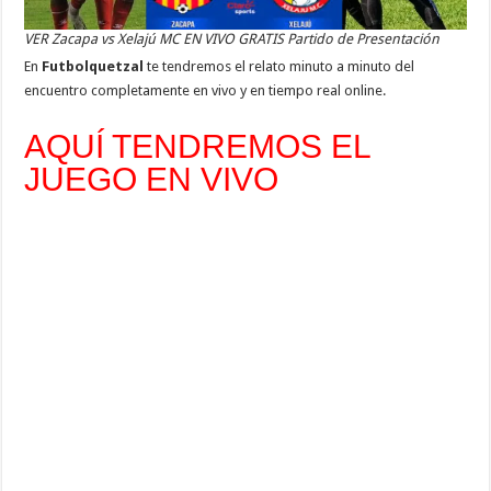
VER Zacapa vs Xelajú MC EN VIVO GRATIS Partido de Presentación
En
Futbolquetzal
te tendremos el relato minuto a minuto del
encuentro completamente en vivo y en tiempo real online.
AQUÍ TENDREMOS EL
JUEGO EN VIVO