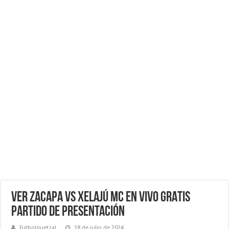
VER Zacapa vs Xelajú MC EN VIVO GRATIS
Partido de Presentación
Futbolquetzal
18 de julio de 2024