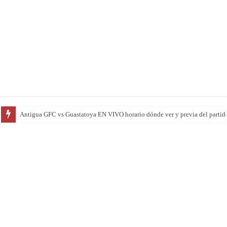
Aurora vs Comunicaciones EN VIVO horario, dónde ver y previa del partido 