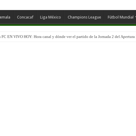
temala
Concacaf
Liga México
Champions League
Fútbol Mundial
 FC EN VIVO HOY: Hora canal y dónde ver el partido de la Jornada 2 del Apertura