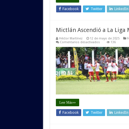
Facebook
Twitter
LinkedIn
Mictlán Ascendió a La Liga
Héctor Martínez
12 de mayo de 2025
F
en
Comentarios desactivados
136
Mictlán
Ascendió
a
La
Liga
Mayor
Leer Más»»
Facebook
Twitter
LinkedIn