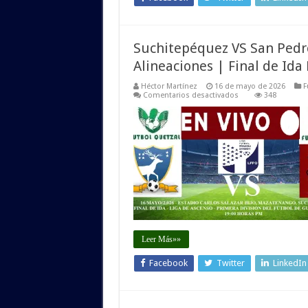
Guatemala
Suchitepéquez VS San Pedro
Alineaciones | Final de Id
Héctor Martínez
16 de mayo de 2026
F
en
Comentarios desactivados
348
Suchitepéquez
VS
San
Pedro
EN
VIVO
HOY:
Hora,
Canal
y
Alineaciones
|
Final
de
Ida
Primera
Leer Más»»
División
de
Facebook
Twitter
LinkedIn
Guatemala