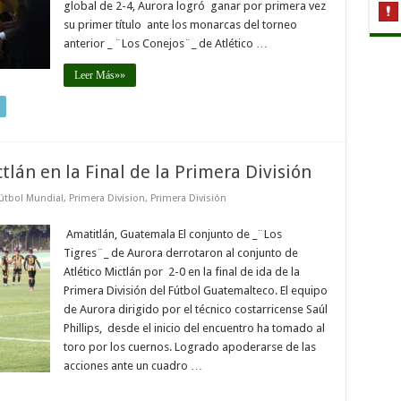
global de 2-4, Aurora logró ganar por primera vez
su primer título ante los monarcas del torneo
anterior _ ¨Los Conejos¨_ de Atlético …
Leer Más»»
tlán en la Final de la Primera División
útbol Mundial
,
Primera Division
,
Primera División
Amatitlán, Guatemala El conjunto de _¨Los
Tigres¨_ de Aurora derrotaron al conjunto de
Atlético Mictlán por 2-0 en la final de ida de la
Primera División del Fútbol Guatemalteco. El equipo
de Aurora dirigido por el técnico costarricense Saúl
Phillips, desde el inicio del encuentro ha tomado al
toro por los cuernos. Logrado apoderarse de las
acciones ante un cuadro …