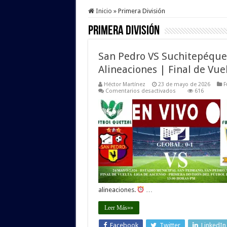
Inicio
»
Primera División
Primera División
San Pedro VS Suchitepéquez
Alineaciones | Final de Vue
Héctor Martínez
23 de mayo de 2026
F
en
Comentarios desactivados
616
San
Pedro
VS
Suchitepéquez
EN
VIVO
HOY:
Hora,
Canal
y
Alineaciones
|
Final
de
alineaciones.
…
Vuelta
de
la
Leer Más»»
Primera
División
de
Facebook
Twitter
LinkedIn