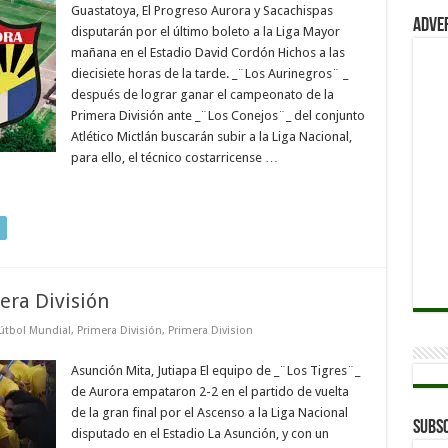
Guastatoya, El Progreso Aurora y Sacachispas
Adve
disputarán por el último boleto a la Liga Mayor
mañana en el Estadio David Cordón Hichos a las
diecisiete horas de la tarde. _¨Los Aurinegros¨ _
después de lograr ganar el campeonato de la
Primera División ante _¨Los Conejos¨_ del conjunto
Atlético Mictlán buscarán subir a la Liga Nacional,
para ello, el técnico costarricense …
era División
útbol Mundial
,
Primera División
,
Primera Division
Asunción Mita, Jutiapa El equipo de _¨Los Tigres¨_
de Aurora empataron 2-2 en el partido de vuelta
de la gran final por el Ascenso a la Liga Nacional
Subsc
disputado en el Estadio La Asunción, y con un