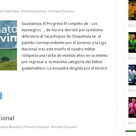
tbol Mundial
,
Primera Division
,
Primera División
Guastatoya, El Progreso El conjunto de ¨Los
6 
Aurinegros¨_ de Aurora derrotó por la mínima
diferencia al Sacachispas de Chiquimula en el
partido correspondiente por el ascenso a la Liga
Nacional, tras este triunfo el cuadro militar
rompería una racha de veintiún años en su intento
6 
por regresar a la máxima categoría del fútbol
guatemalteco. La escuadra dirigida por el técnico
6 
cional
6 
útbol Mundial
,
Primera Division
,
Primera División