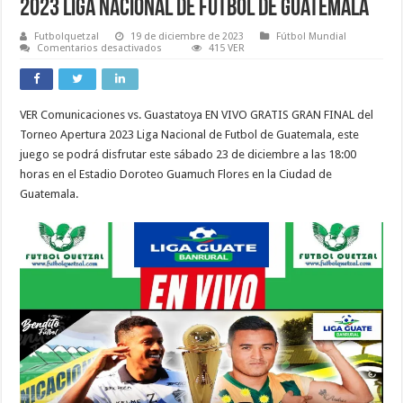
2023 Liga Nacional de Futbol de Guatemala
Futbolquetzal
19 de diciembre de 2023
Fútbol Mundial
en
Comentarios desactivados
415 VER
VER
Comunicaciones
vs.
Guastatoya
EN
VER Comunicaciones vs. Guastatoya EN VIVO GRATIS GRAN FINAL del
VIVO
ONLINE
Torneo Apertura 2023 Liga Nacional de Futbol de Guatemala, este
TV
EN
juego se podrá disfrutar este sábado 23 de diciembre a las 18:00
DIRECTO
horas en el Estadio Doroteo Guamuch Flores en la Ciudad de
GRAN
FINAL
Guatemala.
Apertura
2023
Liga
Nacional
de
Futbol
de
Guatemala