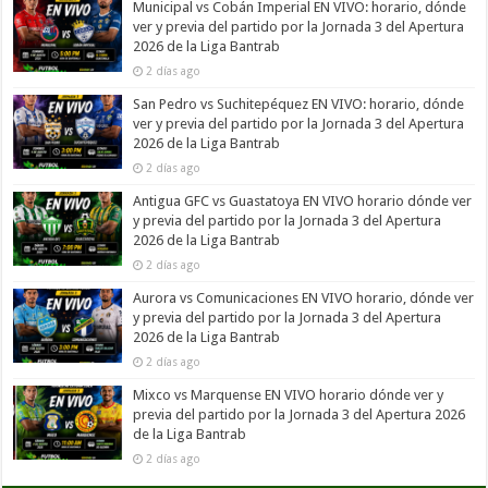
Municipal vs Cobán Imperial EN VIVO: horario, dónde
ver y previa del partido por la Jornada 3 del Apertura
2026 de la Liga Bantrab
2 días ago
San Pedro vs Suchitepéquez EN VIVO: horario, dónde
ver y previa del partido por la Jornada 3 del Apertura
2026 de la Liga Bantrab
2 días ago
Antigua GFC vs Guastatoya EN VIVO horario dónde ver
y previa del partido por la Jornada 3 del Apertura
2026 de la Liga Bantrab
2 días ago
Aurora vs Comunicaciones EN VIVO horario, dónde ver
y previa del partido por la Jornada 3 del Apertura
2026 de la Liga Bantrab
2 días ago
Mixco vs Marquense EN VIVO horario dónde ver y
previa del partido por la Jornada 3 del Apertura 2026
de la Liga Bantrab
2 días ago