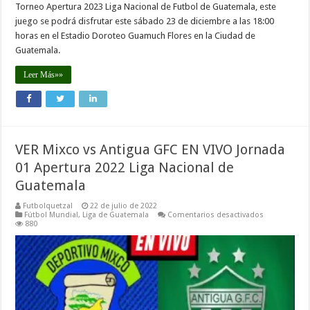
Torneo Apertura 2023 Liga Nacional de Futbol de Guatemala, este
juego se podrá disfrutar este sábado 23 de diciembre a las 18:00
horas en el Estadio Doroteo Guamuch Flores en la Ciudad de
Guatemala.
Leer Más»»
VER Mixco vs Antigua GFC EN VIVO Jornada
01 Apertura 2022 Liga Nacional de
Guatemala
Futbolquetzal
22 de julio de 2022
en
Fútbol Mundial
,
Liga de Guatemala
Comentarios desactivados
VER
880
Mixco
vs
Antigua
GFC
EN
VIVO
Jornada
01
Apertura