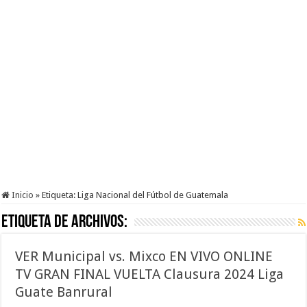
Inicio
»
Etiqueta:
Liga Nacional del Fútbol de Guatemala
Etiqueta de Archivos:
VER Municipal vs. Mixco EN VIVO ONLINE
TV GRAN FINAL VUELTA Clausura 2024 Liga
Guate Banrural