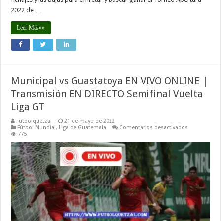
2022 de …
Leer Más»»
Municipal vs Guastatoya EN VIVO ONLINE |
Transmisión EN DIRECTO Semifinal Vuelta
Liga GT
Futbolquetzal
21 de mayo de 2022
en
Fútbol Mundial
,
Liga de Guatemala
Comentarios desactivados
Municipal
775
vs
Guastatoya
EN
VIVO
ONLINE
|
Transmisión
EN
DIRECTO
Semifinal
Vuelta
Liga
GT