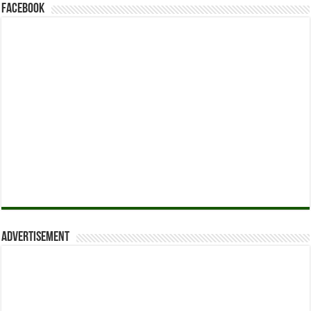
Facebook
Advertisement