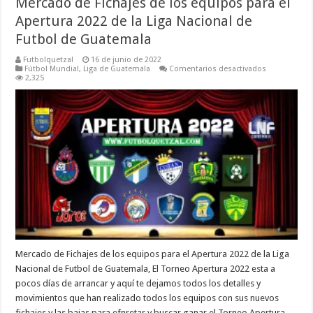
Mercado de Fichajes de los equipos para el
Apertura 2022 de la Liga Nacional de
Futbol de Guatemala
Futbolquetzal
16 de junio de 2022
en
Fútbol Mundial
,
Liga de Guatemala
Comentarios desactivados
Mercado
2,325
de
Fichajes
de
los
equipos
para
el
Apertura
2022
de
la
Liga
Nacional
de
Futbol
de
Guatemala
Mercado de Fichajes de los equipos para el Apertura 2022 de la Liga
Nacional de Futbol de Guatemala, El Torneo Apertura 2022 esta a
pocos días de arrancar y aquí te dejamos todos los detalles y
movimientos que han realizado todos los equipos con sus nuevos
fichajes y las bajas para efnretar y buscar ganar el Torneo Apertura